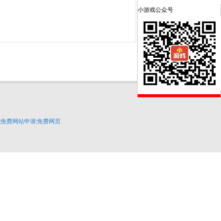
小游戏公众号
|
免费网站申请
|
免费网页